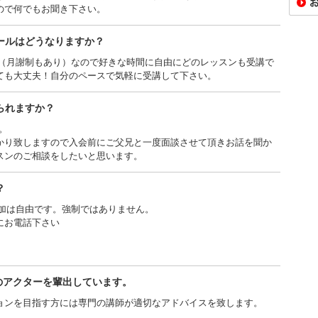
ので何でもお聞き下さい。
ールはどうなりますか？
制（月謝制もあり）なので好きな時間に自由にどのレッスンも受講で
ても大丈夫！自分のペースで気軽に受講して下さい。
られますか？
。
かり致しますので入会前にご父兄と一度面談させて頂きお話を聞か
スンのご相談をしたいと思います。
？
参加は自由です。強制ではありません。
にお電話下さい
のアクターを輩出しています。
ョンを目指す方には専門の講師が適切なアドバイスを致します。