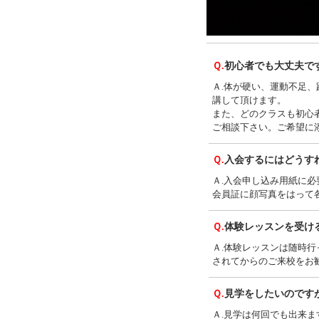
Ｑ.
初心者でも大丈夫で
Ａ.体が硬い、運動不足
講して頂けます。
また、どのクラスも初心
ご相談下さい。ご希望に
Ｑ.
入会するにはどうす
Ａ.入会申し込み用紙に
会員証に顔写真をはって
Ｑ.
体験レッスンを受け
Ａ.体験レッスンは随時
されてからのご来校をお
Ｑ.
見学をしたいのです
Ａ.見学は何回でも出来